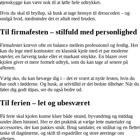
øjenskygge kan være nok til at løfte hele udtrykket.
Hvis du skal til bryllup, så husk at tage hensyn til dresscoden – og
undgå hvid, medmindre det er aftalt med bruden.
Til firmafesten – stilfuld med personlighed
Firmafester kræver ofte en balance mellem professionel og festlig. Her
kan du lege med kontraster: en klassisk kjole med et par moderne
støvler, en farverig taske eller et markant smykke. En blazer over
kjolen giver et mere formelt udtryk, som du kan tage af senere på
aftenen.
Vælg sko, du kan bevæge dig i – det er svært at nyde festen, hvis du
har ondt i fødderne. Og husk, at selvtillid er det bedste tilbehør: Når du
føler dig godt tilpas, ser du også bedre ud.
Til ferien – let og ubesværet
På ferie skal kjolen kunne klare både strand, byvandring og middag
under åben himmel. Her er det praktisk at vælge lette materialer og
accessories, der kan pakkes småt. Brug sandaler, en stråhat og en flettet
taske til dagtimerne, og skift til espadriller og store øreringe om
aftenen.