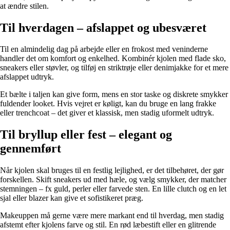
at ændre stilen.
Til hverdagen – afslappet og ubesværet
Til en almindelig dag på arbejde eller en frokost med veninderne
handler det om komfort og enkelhed. Kombinér kjolen med flade sko,
sneakers eller støvler, og tilføj en striktrøje eller denimjakke for et mere
afslappet udtryk.
Et bælte i taljen kan give form, mens en stor taske og diskrete smykker
fuldender looket. Hvis vejret er køligt, kan du bruge en lang frakke
eller trenchcoat – det giver et klassisk, men stadig uformelt udtryk.
Til bryllup eller fest – elegant og
gennemført
Når kjolen skal bruges til en festlig lejlighed, er det tilbehøret, der gør
forskellen. Skift sneakers ud med hæle, og vælg smykker, der matcher
stemningen – fx guld, perler eller farvede sten. En lille clutch og en let
sjal eller blazer kan give et sofistikeret præg.
Makeuppen må gerne være mere markant end til hverdag, men stadig
afstemt efter kjolens farve og stil. En rød læbestift eller en glitrende