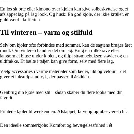
En løs skjorte eller kimono over kjolen kan give solbeskyttelse og et
afslappet lag-på-lag-look. Og husk: En god kjole, der ikke krøller, er
guld værd i kufferten.
Til vinteren – varm og stilfuld
Selv om kjoler ofte forbindes med sommer, kan de sagtens bruges året
rundt. Om vinteren handler det om lag. Brug en rullekrave eller
langærmet bluse under kjolen, og tilføj strømpebukser, støvler og en
uldfrakke. Et bælte i taljen kan give form, selv med flere lag.
Vælg accessories i varme materialer som læder, uld og velour – det
giver et luksuriøst udtryk, der passer til årstiden.
Genbrug din kjole med stil – sådan skaber du flere looks med din
favorit
Printede kjoler til weekenden: Afslappet, farverig og ubesværet chic
Den ideelle sommerkjole: Komfort og bevægelsesfrihed i ét