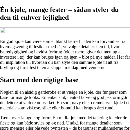
Én kjole, mange fester – sådan styler du
den til enhver lejlighed
En god kjole kan være som et blankt lærred – den kan forvandles fra
hverdagsvenlig til festklar med få, velvalgte detaljer. I en tid, hvor
bæredygtighed og bevidst forbrug fylder mere, giver det mening at
investere i tøj, der kan bruges igen og igen – blot på nye måder. Her får
du inspiration til, hvordan du kan style den samme kjole til alt fra
bryllup og firmafest til en afslappet middag med vennerne.
Start med den rigtige base
Nøglen til en alsidig garderobe er at vælge en kjole, der fungerer som
base for mange looks. En enkel snit, neutral farve og god pasform gør
det lettere at variere udtrykket. En sort, navy eller cremefarvet kjole i et
materiale som viskose, silke eller bomuld kan bruges året rundt.
Tænk over længde og form: En midi-kjole med let taljering klæder de
fleste og kan både styles op og ned. Undgå for mange detaljer som
store mønstre eller påsyede pyntesten – de begrænser mulighederne for