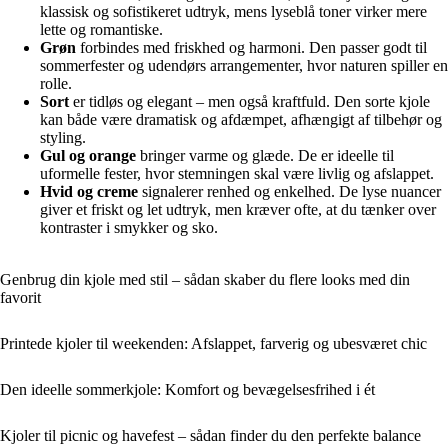
klassisk og sofistikeret udtryk, mens lyseblå toner virker mere
lette og romantiske.
Grøn
forbindes med friskhed og harmoni. Den passer godt til
sommerfester og udendørs arrangementer, hvor naturen spiller en
rolle.
Sort
er tidløs og elegant – men også kraftfuld. Den sorte kjole
kan både være dramatisk og afdæmpet, afhængigt af tilbehør og
styling.
Gul og orange
bringer varme og glæde. De er ideelle til
uformelle fester, hvor stemningen skal være livlig og afslappet.
Hvid og creme
signalerer renhed og enkelhed. De lyse nuancer
giver et friskt og let udtryk, men kræver ofte, at du tænker over
kontraster i smykker og sko.
Genbrug din kjole med stil – sådan skaber du flere looks med din
favorit
Printede kjoler til weekenden: Afslappet, farverig og ubesværet chic
Den ideelle sommerkjole: Komfort og bevægelsesfrihed i ét
Kjoler til picnic og havefest – sådan finder du den perfekte balance