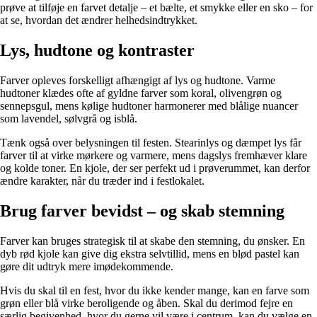
prøve at tilføje en farvet detalje – et bælte, et smykke eller en sko – for
at se, hvordan det ændrer helhedsindtrykket.
Lys, hudtone og kontraster
Farver opleves forskelligt afhængigt af lys og hudtone. Varme
hudtoner klædes ofte af gyldne farver som koral, olivengrøn og
sennepsgul, mens kølige hudtoner harmonerer med blålige nuancer
som lavendel, sølvgrå og isblå.
Tænk også over belysningen til festen. Stearinlys og dæmpet lys får
farver til at virke mørkere og varmere, mens dagslys fremhæver klare
og kolde toner. En kjole, der ser perfekt ud i prøverummet, kan derfor
ændre karakter, når du træder ind i festlokalet.
Brug farver bevidst – og skab stemning
Farver kan bruges strategisk til at skabe den stemning, du ønsker. En
dyb rød kjole kan give dig ekstra selvtillid, mens en blød pastel kan
gøre dit udtryk mere imødekommende.
Hvis du skal til en fest, hvor du ikke kender mange, kan en farve som
grøn eller blå virke beroligende og åben. Skal du derimod fejre en
særlig begivenhed, hvor du gerne vil være i centrum, kan du vælge en