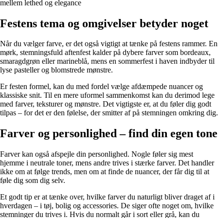
mellem lethed og elegance
Festens tema og omgivelser betyder noget
Når du vælger farve, er det også vigtigt at tænke på festens rammer. En
mørk, stemningsfuld aftenfest kalder på dybere farver som bordeaux,
smaragdgrøn eller marineblå, mens en sommerfest i haven indbyder til
lyse pasteller og blomstrede mønstre.
Er festen formel, kan du med fordel vælge afdæmpede nuancer og
klassiske snit. Til en mere uformel sammenkomst kan du derimod lege
med farver, teksturer og mønstre. Det vigtigste er, at du føler dig godt
tilpas – for det er den følelse, der smitter af på stemningen omkring dig.
Farver og personlighed – find din egen tone
Farver kan også afspejle din personlighed. Nogle føler sig mest
hjemme i neutrale toner, mens andre trives i stærke farver. Det handler
ikke om at følge trends, men om at finde de nuancer, der får dig til at
føle dig som dig selv.
Et godt tip er at tænke over, hvilke farver du naturligt bliver draget af i
hverdagen – i tøj, bolig og accessories. De siger ofte noget om, hvilke
stemninger du trives i. Hvis du normalt går i sort eller grå, kan du