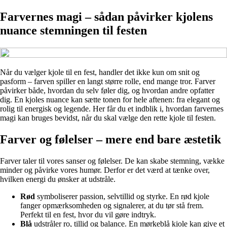
Farvernes magi – sådan påvirker kjolens
nuance stemningen til festen
Når du vælger kjole til en fest, handler det ikke kun om snit og
pasform – farven spiller en langt større rolle, end mange tror. Farver
påvirker både, hvordan du selv føler dig, og hvordan andre opfatter
dig. En kjoles nuance kan sætte tonen for hele aftenen: fra elegant og
rolig til energisk og legende. Her får du et indblik i, hvordan farvernes
magi kan bruges bevidst, når du skal vælge den rette kjole til festen.
Farver og følelser – mere end bare æstetik
Farver taler til vores sanser og følelser. De kan skabe stemning, vække
minder og påvirke vores humør. Derfor er det værd at tænke over,
hvilken energi du ønsker at udstråle.
Rød
symboliserer passion, selvtillid og styrke. En rød kjole
fanger opmærksomheden og signalerer, at du tør stå frem.
Perfekt til en fest, hvor du vil gøre indtryk.
Blå
udstråler ro, tillid og balance. En mørkeblå kjole kan give et