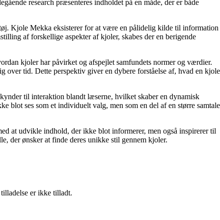
ybdegående research præsenteres indholdet på en måde, der er både
. Kjole Mekka eksisterer for at være en pålidelig kilde til information
tilling af forskellige aspekter af kjoler, skabes der en berigende
ordan kjoler har påvirket og afspejlet samfundets normer og værdier.
 over tid. Dette perspektiv giver en dybere forståelse af, hvad en kjole
skynder til interaktion blandt læserne, hvilket skaber en dynamisk
blot ses som et individuelt valg, men som en del af en større samtale
d at udvikle indhold, der ikke blot informerer, men også inspirerer til
lle, der ønsker at finde deres unikke stil gennem kjoler.
adelse er ikke tilladt.