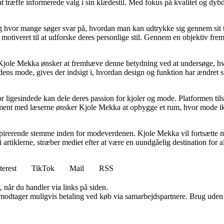
 at træffe informerede valg i sin klædestil. Med fokus på kvalitet og d
g hvor mange søger svar på, hvordan man kan udtrykke sig gennem sit tøj
motiveret til at udforske deres personlige stil. Gennem en objektiv frems
og Kjole Mekka ønsker at fremhæve denne betydning ved at undersøge, hv
ens mode, gives der indsigt i, hvordan design og funktion har ændret sig
or ligesindede kan dele deres passion for kjoler og mode. Platformen til
nt med læserne ønsker Kjole Mekka at opbygge et rum, hvor mode ikke 
nspirerende stemme inden for modeverdenen. Kjole Mekka vil fortsætte me
i artiklerne, stræber mediet efter at være en uundgåelig destination for a
terest
TikTok
Mail
RSS
 når du handler via links på siden.
tager muligvis betaling ved køb via samarbejdspartnere. Brug uden till