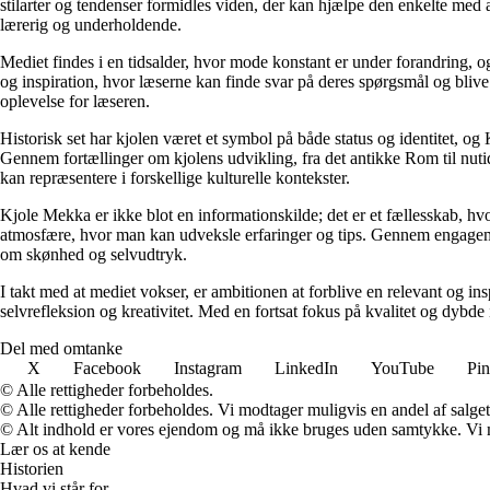
stilarter og tendenser formidles viden, der kan hjælpe den enkelte med
lærerig og underholdende.
Mediet findes i en tidsalder, hvor mode konstant er under forandring, o
og inspiration, hvor læserne kan finde svar på deres spørgsmål og blive 
oplevelse for læseren.
Historisk set har kjolen været et symbol på både status og identitet, 
Gennem fortællinger om kjolens udvikling, fra det antikke Rom til nutid
kan repræsentere i forskellige kulturelle kontekster.
Kjole Mekka er ikke blot en informationskilde; det er et fællesskab, hv
atmosfære, hvor man kan udveksle erfaringer og tips. Gennem engageme
om skønhed og selvudtryk.
I takt med at mediet vokser, er ambitionen at forblive en relevant og i
selvrefleksion og kreativitet. Med en fortsat fokus på kvalitet og dybde 
Del med omtanke
X
Facebook
Instagram
LinkedIn
YouTube
Pin
© Alle rettigheder forbeholdes.
© Alle rettigheder forbeholdes. Vi modtager muligvis en andel af salget,
© Alt indhold er vores ejendom og må ikke bruges uden samtykke. Vi mod
Lær os at kende
Historien
Hvad vi står for