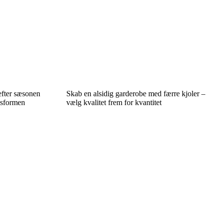
 efter sæsonen
Skab en alsidig garderobe med færre kjoler –
asformen
vælg kvalitet frem for kvantitet