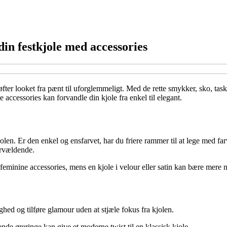
din festkjole med accessories
øfter looket fra pænt til uforglemmeligt. Med de rette smykker, sko, task
e accessories kan forvandle din kjole fra enkel til elegant.
olen. Er den enkel og ensfarvet, har du friere rammer til at lege med far
ervældende.
, feminine accessories, mens en kjole i velour eller satin kan bære mer
ghed og tilføre glamour uden at stjæle fokus fra kjolen.
de øreringe kan give et moderne twist til en klassisk kjole.