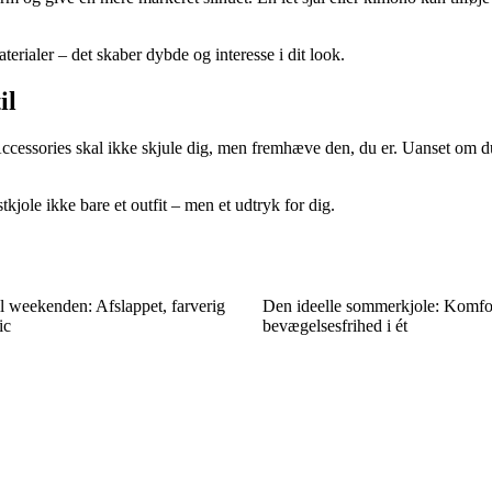
erialer – det skaber dybde og interesse i dit look.
il
pas. Accessories skal ikke skjule dig, men fremhæve den, du er. Uanset om
kjole ikke bare et outfit – men et udtryk for dig.
til weekenden: Afslappet, farverig
Den ideelle sommerkjole: Komfo
ic
bevægelsesfrihed i ét