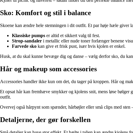
Kjoler til picnic og havefest – sådan finder du den perfekte balance me
Sko: Komfort og stil i balance
Skoene kan ændre hele stemningen i dit outfit. Et par høje hæle giver l
Klassiske pumps
er altid et sikkert valg til fest.
Strop-sandaler
i metallic eller nude toner forlænger benene visu
Farvede sko
kan give et frisk pust, især hvis kjolen er enkel.
Husk, at du skal kunne bevæge dig og danse – vælg derfor sko, du kan 
Hår og makeup som accessories
Accessories handler ikke kun om det, du tager på kroppen. Hår og makeup
Et opsat hår kan fremhæve smykker og kjolens snit, mens løse bølger give
outfit.
Overvej også hårpynt som spænder, hårbøjler eller små clips med sten – 
Detaljerne, der gør forskellen
Små detaljer kan have stor effekt. Et bælte i taljen kan ændre kjolens f