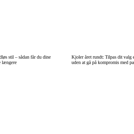
idløs stil – sådan får du dine
Kjoler året rundt: Tilpas dit valg
de længere
uden at gå på kompromis med p