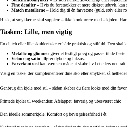
Fine detaljer
– Hvis du foretrækker et mere diskret udtryk, kan s
Match metallerne
– Hold dig til én farvetone (guld, sølv eller r
Husk, at smykkerne skal supplere – ikke konkurrere med – kjolen. Har 
Tasken: Lille, men vigtig
En clutch eller lille skuldertaske er både praktisk og stilfuld. Den skal
Metallic og glimmer
giver et festligt præg og passer til de fleste 
Velour og satin
tilfører dybde og luksus.
Farvekontrast
kan være en måde at skabe liv i et ellers neutralt 
Vælg en taske, der komplementerer dine sko eller smykker, så helhede
Genbrug din kjole med stil – sådan skaber du flere looks med din favor
Printede kjoler til weekenden: Afslappet, farverig og ubesværet chic
Den ideelle sommerkjole: Komfort og bevægelsesfrihed i ét