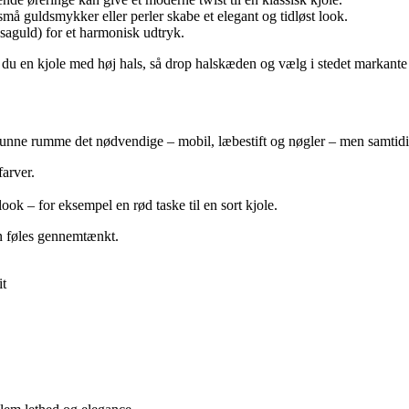
må guldsmykker eller perler skabe et elegant og tidløst look.
osaguld) for et harmonisk udtryk.
du en kjole med høj hals, så drop halskæden og vælg i stedet markante 
 kunne rumme det nødvendige – mobil, læbestift og nøgler – men samtidig p
farver.
look – for eksempel en rød taske til en sort kjole.
n føles gennemtænkt.
it