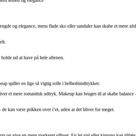
llem lethed og elegance
ængde og elegance, mens flade sko eller sandaler kan skabe et mere afsla
elt.
holde ud at have på hele aftenen.
 spiller en lige så vigtig rolle i helhedsindtrykket.
r et mere romantisk udtryk. Makeup kan bruges til at skabe balance – en 
de kan være prikken over i’et, uden at det bliver for meget.
orm og give en mere markeret silhuet. En let sjal eller kimono kan tilfø