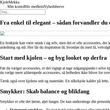
Kjole
Mekka
Min konto
Bliv medlem
Nyhedsbreve
Fra enkel til elegant – sådan forvandler du 
En festkjole kan være smuk i sig selv, men det er ofte accessories, der l
anledning og stil. Her får du inspiration til, hvordan du med få, velvalgt
Start med kjolen – og byg looket op derfra
Før du vælger accessories, er det vigtigt at tage udgangspunkt i selve kj
du vælge mere afdæmpede accessories, så helheden ikke bliver for ov
Tænk også over kjolens snit og materiale. En silkekjole kalder på lette
Smykker: Skab balance og blikfang
Smykker er ofte det første, øjet fanger. De kan understrege din personli
Statement-smykker
– Et stort halskædevedhæng eller iøjnefalden