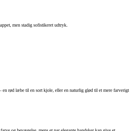
ppet, men stadig sofistikeret udtryk.
rød læbe til en sort kjole, eller en naturlig glød til et mere farverigt
je farve og bevægelse, mens et par elegante handsker kan give et