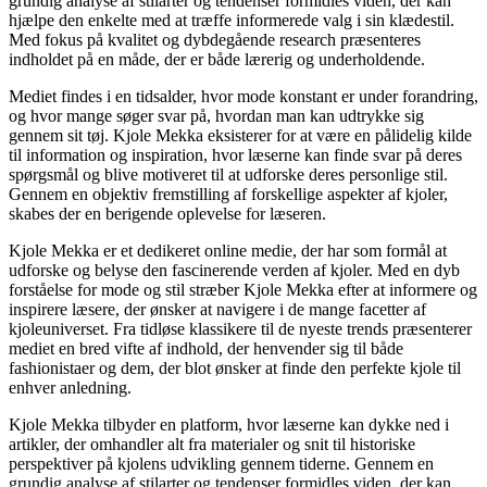
grundig analyse af stilarter og tendenser formidles viden, der kan
hjælpe den enkelte med at træffe informerede valg i sin klædestil.
Med fokus på kvalitet og dybdegående research præsenteres
indholdet på en måde, der er både lærerig og underholdende.
Mediet findes i en tidsalder, hvor mode konstant er under forandring,
og hvor mange søger svar på, hvordan man kan udtrykke sig
gennem sit tøj. Kjole Mekka eksisterer for at være en pålidelig kilde
til information og inspiration, hvor læserne kan finde svar på deres
spørgsmål og blive motiveret til at udforske deres personlige stil.
Gennem en objektiv fremstilling af forskellige aspekter af kjoler,
skabes der en berigende oplevelse for læseren.
Kjole Mekka er et dedikeret online medie, der har som formål at
udforske og belyse den fascinerende verden af kjoler. Med en dyb
forståelse for mode og stil stræber Kjole Mekka efter at informere og
inspirere læsere, der ønsker at navigere i de mange facetter af
kjoleuniverset. Fra tidløse klassikere til de nyeste trends præsenterer
mediet en bred vifte af indhold, der henvender sig til både
fashionistaer og dem, der blot ønsker at finde den perfekte kjole til
enhver anledning.
Kjole Mekka tilbyder en platform, hvor læserne kan dykke ned i
artikler, der omhandler alt fra materialer og snit til historiske
perspektiver på kjolens udvikling gennem tiderne. Gennem en
grundig analyse af stilarter og tendenser formidles viden, der kan