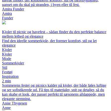
ideelle model, der kombinerer komfort, stil og bæredygtighed,
uanset om du skal på stranden, i byen eller til fest.
Amira Funder
Amira
Funder
Kjoler til picnic og havefest – sådan finder du den perfekte balance
mellem lethed og elegance
Find den ideelle sommerkjole, der forener komfort, stil og let
elegance
Kjoler
Kjoler
Mode
Sommerkjoler
Stil
Festtøj
Inspiration
2 min
Sommerens fester og picnics kalder på kjoler, der både føles luftige
og ser sofistikerede ud. Få tips til materialer, snit og detaljer, så du
kan skabe et look, der passer perfekt til sæsonens afslappede, men
elegante stemning.
Anne Thygesen
Anne