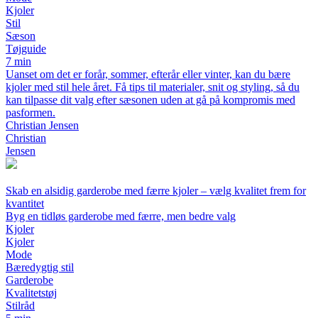
Kjoler
Stil
Sæson
Tøjguide
7 min
Uanset om det er forår, sommer, efterår eller vinter, kan du bære
kjoler med stil hele året. Få tips til materialer, snit og styling, så du
kan tilpasse dit valg efter sæsonen uden at gå på kompromis med
pasformen.
Christian Jensen
Christian
Jensen
Skab en alsidig garderobe med færre kjoler – vælg kvalitet frem for
kvantitet
Byg en tidløs garderobe med færre, men bedre valg
Kjoler
Kjoler
Mode
Bæredygtig stil
Garderobe
Kvalitetstøj
Stilråd