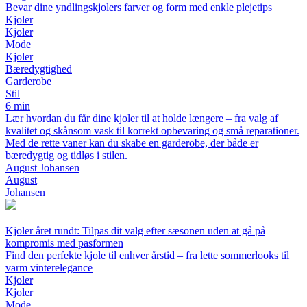
Bevar dine yndlingskjolers farver og form med enkle plejetips
Kjoler
Kjoler
Mode
Kjoler
Bæredygtighed
Garderobe
Stil
6 min
Lær hvordan du får dine kjoler til at holde længere – fra valg af
kvalitet og skånsom vask til korrekt opbevaring og små reparationer.
Med de rette vaner kan du skabe en garderobe, der både er
bæredygtig og tidløs i stilen.
August Johansen
August
Johansen
Kjoler året rundt: Tilpas dit valg efter sæsonen uden at gå på
kompromis med pasformen
Find den perfekte kjole til enhver årstid – fra lette sommerlooks til
varm vinterelegance
Kjoler
Kjoler
Mode