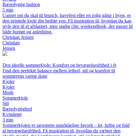
Bæredygtig fashion
5 min
Uanset om du skal til brunch, havefest eller en rolig gåtur i byen, er
den printede kjole din bedste ven. Få inspiration til, hvordan du kan
style den til et afslappet, men stadig chic weekendlook, der passer til
både humør og anledning.
Christian Jensen
Christian
Jensen
Den ideelle sommerkjole: Komfort og bevægelsesfrihed i ét
Find den perfekte balance mellem lethed, stil og komfort til
sommerens varme dage
Kjoler
Kjoler
Mode
Sommerkjole
Stil
Bæredygtighed
Kvindetøj
3 min
Sommerkjolen er sæsonens uundgåelige favorit – let, luftig og fuld
af bevægelsesfrihed. Få inspiration til, hvordan du vælger den