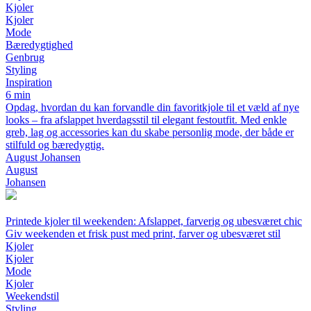
Kjoler
Kjoler
Mode
Bæredygtighed
Genbrug
Styling
Inspiration
6 min
Opdag, hvordan du kan forvandle din favoritkjole til et væld af nye
looks – fra afslappet hverdagsstil til elegant festoutfit. Med enkle
greb, lag og accessories kan du skabe personlig mode, der både er
stilfuld og bæredygtig.
August Johansen
August
Johansen
Printede kjoler til weekenden: Afslappet, farverig og ubesværet chic
Giv weekenden et frisk pust med print, farver og ubesværet stil
Kjoler
Kjoler
Mode
Kjoler
Weekendstil
Styling