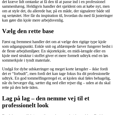
det kræve lidt omtanke at få den til at passe ind i en professionel
sammenhæng. Heldigvis handler det sjældent om at købe nyt, men
om at style det, du allerede har, på en måde, der signalerer både stil
og seriøsitet. Her får du inspiration til, hvordan du med få justeringer
kan gøre din kjole mere arbejdsvenlig.
Vælg den rette base
Først og fremmest handler det om at vælge den rigtige type kjole
som udgangspunkt. Enkle snit og afdæmpede farver fungerer bedst i
de fleste arbejdsmiljøer. En skjortekjole, en midi-længde eller en
kjole med struktur i stoffet giver et mere formelt udtryk end en løs
sommerkjole i tyndt materiale.
Undgå for dybe udskæringer og meget korte længder – ikke fordi
det er “forbudt”, men fordi det kan tage fokus fra dit professionelle
udtryk. En god tommelfingerregel er, at kjolen skal føles behagelig,
når du bevæger dig, sætter dig ned eller rejser dig – uden at du skal
rette på den hele tiden.
Lag på lag – den nemme vej til et
professionelt look