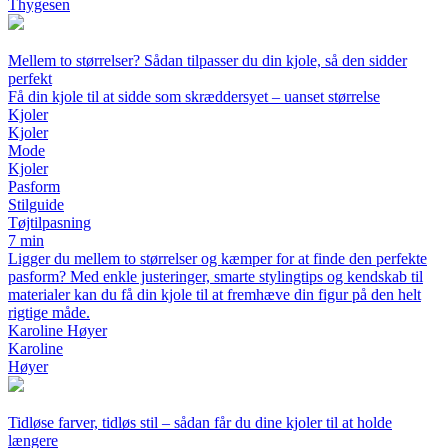
Thygesen
Mellem to størrelser? Sådan tilpasser du din kjole, så den sidder
perfekt
Få din kjole til at sidde som skræddersyet – uanset størrelse
Kjoler
Kjoler
Mode
Kjoler
Pasform
Stilguide
Tøjtilpasning
7 min
Ligger du mellem to størrelser og kæmper for at finde den perfekte
pasform? Med enkle justeringer, smarte stylingtips og kendskab til
materialer kan du få din kjole til at fremhæve din figur på den helt
rigtige måde.
Karoline Høyer
Karoline
Høyer
Tidløse farver, tidløs stil – sådan får du dine kjoler til at holde
længere