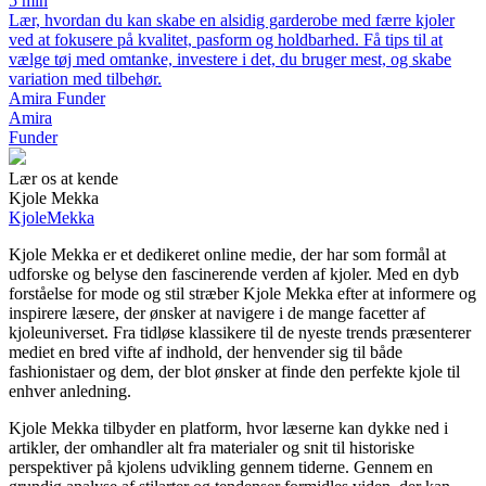
5 min
Lær, hvordan du kan skabe en alsidig garderobe med færre kjoler
ved at fokusere på kvalitet, pasform og holdbarhed. Få tips til at
vælge tøj med omtanke, investere i det, du bruger mest, og skabe
variation med tilbehør.
Amira Funder
Amira
Funder
Lær os at kende
Kjole Mekka
Kjole
Mekka
Kjole Mekka er et dedikeret online medie, der har som formål at
udforske og belyse den fascinerende verden af kjoler. Med en dyb
forståelse for mode og stil stræber Kjole Mekka efter at informere og
inspirere læsere, der ønsker at navigere i de mange facetter af
kjoleuniverset. Fra tidløse klassikere til de nyeste trends præsenterer
mediet en bred vifte af indhold, der henvender sig til både
fashionistaer og dem, der blot ønsker at finde den perfekte kjole til
enhver anledning.
Kjole Mekka tilbyder en platform, hvor læserne kan dykke ned i
artikler, der omhandler alt fra materialer og snit til historiske
perspektiver på kjolens udvikling gennem tiderne. Gennem en