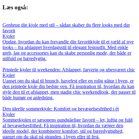
Læs også:
Genbrug din kjole med stil – sådan skaber du flere looks med din
favorit
Kjoler
Opdag, hvordan du kan forvandle din favoritkjole til et væld af nye
looks – fra afslappet hverdagsstil til elegant festoutfit. Med enkle
greb, lag og accessories kan du skabe personlig mode, der både er
stilfuld og bæredygtig.
Printede kjoler til weekenden: Afslappet, farverig og ubesværet chic
Kjoler
Uanset om du skal til brunch, havefest eller en rolig gåtur i byen, er
den printede kjole din bedste ven. Få inspiration til, hvordan du kan
style den til et afslappet, men stadig chic weekendlook, der passer til
både humør og anledning.
Den ideelle sommerkjole: Komfort og bevægelsesfrihed i ét
Kjoler
Sommerkjolen er sæsonens uundgåelige favorit – let, luftig og fuld
af bevægelsesfrihed. Få inspiration til, hvordan du vælger den
ideelle model, der kombinerer komfort, stil og bæredygtighed,
uanset om du skal på stranden, i byen eller til fest.