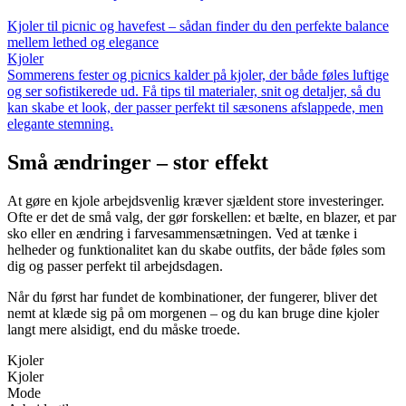
Kjoler til picnic og havefest – sådan finder du den perfekte balance
mellem lethed og elegance
Kjoler
Sommerens fester og picnics kalder på kjoler, der både føles luftige
og ser sofistikerede ud. Få tips til materialer, snit og detaljer, så du
kan skabe et look, der passer perfekt til sæsonens afslappede, men
elegante stemning.
Små ændringer – stor effekt
At gøre en kjole arbejdsvenlig kræver sjældent store investeringer.
Ofte er det de små valg, der gør forskellen: et bælte, en blazer, et par
sko eller en ændring i farvesammensætningen. Ved at tænke i
helheder og funktionalitet kan du skabe outfits, der både føles som
dig og passer perfekt til arbejdsdagen.
Når du først har fundet de kombinationer, der fungerer, bliver det
nemt at klæde sig på om morgenen – og du kan bruge dine kjoler
langt mere alsidigt, end du måske troede.
Kjoler
Kjoler
Mode