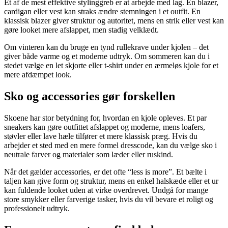
Et af de mest effektive stylinggreb er at arbejde med lag. En blazer,
cardigan eller vest kan straks ændre stemningen i et outfit. En
klassisk blazer giver struktur og autoritet, mens en strik eller vest kan
gøre looket mere afslappet, men stadig velklædt.
Om vinteren kan du bruge en tynd rullekrave under kjolen – det
giver både varme og et moderne udtryk. Om sommeren kan du i
stedet vælge en let skjorte eller t-shirt under en ærmeløs kjole for et
mere afdæmpet look.
Sko og accessories gør forskellen
Skoene har stor betydning for, hvordan en kjole opleves. Et par
sneakers kan gøre outfittet afslappet og moderne, mens loafers,
støvler eller lave hæle tilfører et mere klassisk præg. Hvis du
arbejder et sted med en mere formel dresscode, kan du vælge sko i
neutrale farver og materialer som læder eller ruskind.
Når det gælder accessories, er det ofte “less is more”. Et bælte i
taljen kan give form og struktur, mens en enkel halskæde eller et ur
kan fuldende looket uden at virke overdrevet. Undgå for mange
store smykker eller farverige tasker, hvis du vil bevare et roligt og
professionelt udtryk.