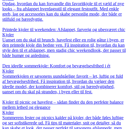
Opdag, hvordan du kan forvandle din favoritkjole til et væld af nye
looks – fra afslappet hverdagsstil til elegant festoutfit. Med enkle
greb, lag og accessories kan du skabe personlig mode, der både er
stilfuld og bæredygtig.
Printede kjoler til weekenden: Afslappet, farverig og ubesværet chic
Kjoler
Uanset om du skal til brunch, havefest eller en rolig gåtur i byen, er
den printede kjole din bedste ven. Få inspiration til, hvordan du kan
style den til et afslappet, men stadig chic weekendlook, der passer til
både humør og anledning.
Den ideelle sommerkjole: Komfort og bevægelsesfrihed i ét
Kjoler
Sommerkjolen er sæsonens uundgåelige favorit – let, luftig og fuld
af bevægelsesfrihed. Få inspiration til, hvordan du vælger den
ideelle model, der kombinerer komfort, stil og bæredygtighed,
uanset om du skal på stranden, i byen eller til fest.
Kjoler til picnic og havefest – sådan finder du den perfekte balance
mellem lethed og elegance
Kjoler
Sommerens fester og picnics kalder på kjoler, der både føles luftige
og ser sofistikerede ud. Få tips til materialer, snit og detaljer, så du
kan skabe et look, der passer perfekt til sæsonens afslappede, men