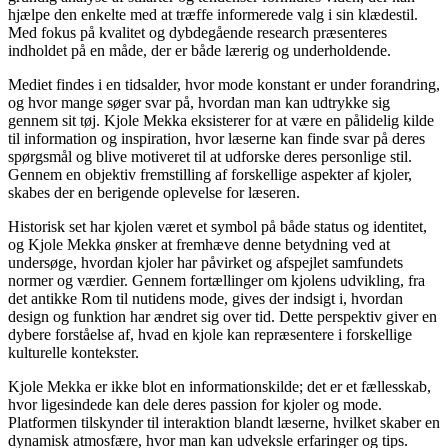
hjælpe den enkelte med at træffe informerede valg i sin klædestil.
Med fokus på kvalitet og dybdegående research præsenteres
indholdet på en måde, der er både lærerig og underholdende.
Mediet findes i en tidsalder, hvor mode konstant er under forandring,
og hvor mange søger svar på, hvordan man kan udtrykke sig
gennem sit tøj. Kjole Mekka eksisterer for at være en pålidelig kilde
til information og inspiration, hvor læserne kan finde svar på deres
spørgsmål og blive motiveret til at udforske deres personlige stil.
Gennem en objektiv fremstilling af forskellige aspekter af kjoler,
skabes der en berigende oplevelse for læseren.
Historisk set har kjolen været et symbol på både status og identitet,
og Kjole Mekka ønsker at fremhæve denne betydning ved at
undersøge, hvordan kjoler har påvirket og afspejlet samfundets
normer og værdier. Gennem fortællinger om kjolens udvikling, fra
det antikke Rom til nutidens mode, gives der indsigt i, hvordan
design og funktion har ændret sig over tid. Dette perspektiv giver en
dybere forståelse af, hvad en kjole kan repræsentere i forskellige
kulturelle kontekster.
Kjole Mekka er ikke blot en informationskilde; det er et fællesskab,
hvor ligesindede kan dele deres passion for kjoler og mode.
Platformen tilskynder til interaktion blandt læserne, hvilket skaber en
dynamisk atmosfære, hvor man kan udveksle erfaringer og tips.