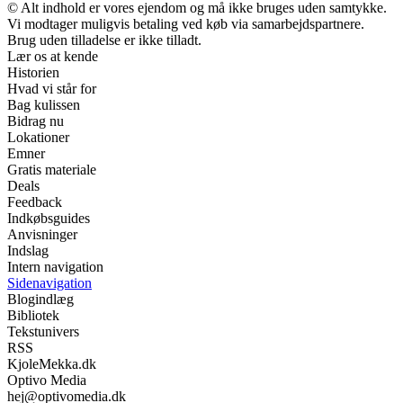
© Alt indhold er vores ejendom og må ikke bruges uden samtykke.
Vi modtager muligvis betaling ved køb via samarbejdspartnere.
Brug uden tilladelse er ikke tilladt.
Lær os at kende
Historien
Hvad vi står for
Bag kulissen
Bidrag nu
Lokationer
Emner
Gratis materiale
Deals
Feedback
Indkøbsguides
Anvisninger
Indslag
Intern navigation
Sidenavigation
Blogindlæg
Bibliotek
Tekstunivers
RSS
KjoleMekka.dk
Optivo Media
hej@optivomedia.dk