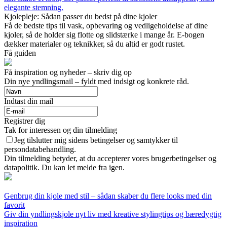
elegante stemning.
Kjolepleje: Sådan passer du bedst på dine kjoler
Få de bedste tips til vask, opbevaring og vedligeholdelse af dine
kjoler, så de holder sig flotte og slidstærke i mange år. E-bogen
dækker materialer og teknikker, så du altid er godt rustet.
Få guiden
Få inspiration og nyheder – skriv dig op
Din nye yndlingsmail – fyldt med indsigt og konkrete råd.
Indtast din mail
Registrer dig
Tak for interessen og din tilmelding
Jeg tilslutter mig sidens betingelser og samtykker til
persondatabehandling.
Din tilmelding betyder, at du accepterer vores brugerbetingelser og
datapolitik. Du kan let melde fra igen.
Genbrug din kjole med stil – sådan skaber du flere looks med din
favorit
Giv din yndlingskjole nyt liv med kreative stylingtips og bæredygtig
inspiration