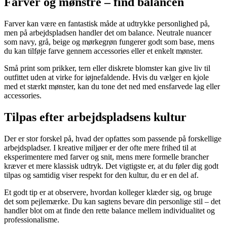
Farver og mønstre – find balancen
Farver kan være en fantastisk måde at udtrykke personlighed på,
men på arbejdspladsen handler det om balance. Neutrale nuancer
som navy, grå, beige og mørkegrøn fungerer godt som base, mens
du kan tilføje farve gennem accessories eller et enkelt mønster.
Små print som prikker, tern eller diskrete blomster kan give liv til
outfittet uden at virke for iøjnefaldende. Hvis du vælger en kjole
med et stærkt mønster, kan du tone det ned med ensfarvede lag eller
accessories.
Tilpas efter arbejdspladsens kultur
Der er stor forskel på, hvad der opfattes som passende på forskellige
arbejdspladser. I kreative miljøer er der ofte mere frihed til at
eksperimentere med farver og snit, mens mere formelle brancher
kræver et mere klassisk udtryk. Det vigtigste er, at du føler dig godt
tilpas og samtidig viser respekt for den kultur, du er en del af.
Et godt tip er at observere, hvordan kolleger klæder sig, og bruge
det som pejlemærke. Du kan sagtens bevare din personlige stil – det
handler blot om at finde den rette balance mellem individualitet og
professionalisme.